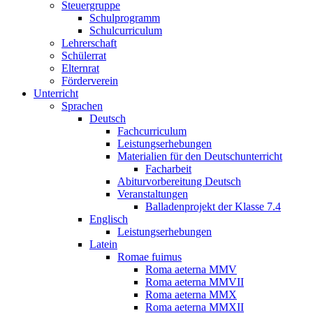
Steuergruppe
Schulprogramm
Schulcurriculum
Lehrerschaft
Schülerrat
Elternrat
Förderverein
Unterricht
Sprachen
Deutsch
Fachcurriculum
Leistungserhebungen
Materialien für den Deutschunterricht
Facharbeit
Abiturvorbereitung Deutsch
Veranstaltungen
Balladenprojekt der Klasse 7.4
Englisch
Leistungserhebungen
Latein
Romae fuimus
Roma aeterna MMV
Roma aeterna MMVII
Roma aeterna MMX
Roma aeterna MMXII