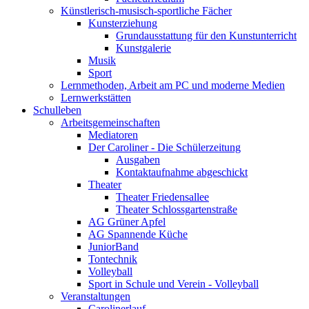
Künstlerisch-musisch-sportliche Fächer
Kunsterziehung
Grundausstattung für den Kunstunterricht
Kunstgalerie
Musik
Sport
Lernmethoden, Arbeit am PC und moderne Medien
Lernwerkstätten
Schulleben
Arbeitsgemeinschaften
Mediatoren
Der Caroliner - Die Schülerzeitung
Ausgaben
Kontaktaufnahme abgeschickt
Theater
Theater Friedensallee
Theater Schlossgartenstraße
AG Grüner Apfel
AG Spannende Küche
JuniorBand
Tontechnik
Volleyball
Sport in Schule und Verein - Volleyball
Veranstaltungen
Carolinerlauf