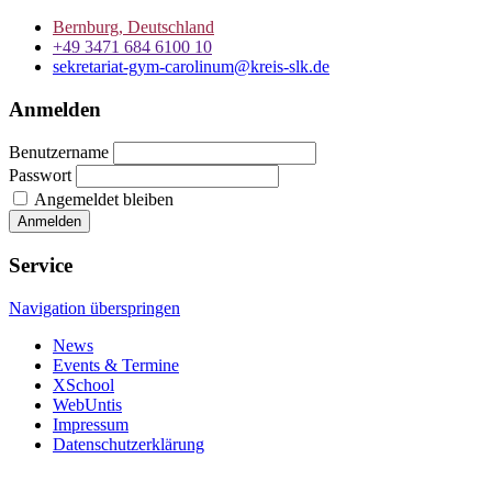
Bernburg, Deutschland
+49 3471 684 6100 10
sekretariat-gym-carolinum@kreis-slk.de
Anmelden
Benutzername
Passwort
Angemeldet bleiben
Service
Navigation überspringen
News
Events & Termine
XSchool
WebUntis
Impressum
Datenschutzerklärung