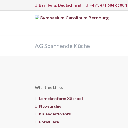
Bernburg, Deutschland
+49 3471 684 6100 1
EN
Sprachen
Natur
AG Spannende Küche
Deutsch
Math
Englisch
Physi
Latein
Chem
Französisch
Infor
Italienisch
Astr
Wichtige Links
Biolo
Lernplattform XSchool
Newsarchiv
Kalender/Events
Lernmethoden, Arbeit am PC und
Lernw
moderne Medien
Formulare