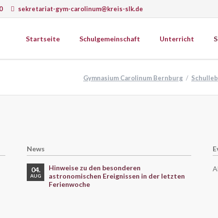
0
sekretariat-gym-carolinum@kreis-slk.de
Startseite
Schulgemeinschaft
Unterricht
S
wissenschaften
Gesellschaftswissenschaften
Gymnasium Carolinum Bernburg
Schulle
ematik
Ethik
k
Geografie
Schulprogramm
ie
Geschichte
Schulcurriculum
matik
Psychologie
onomie
Religion
News
E
gie
Sozialkunde
Wirtschaft
Hinweise zu den besonderen
A
04.
astronomischen Ereignissen in der letzten
AUG
Ferienwoche
erkstätten