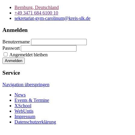
Bernburg, Deutschland
+49 3471 684 6100 10
sekretariat-gym-carolinum@kreis-slk.de
Anmelden
Benutzername
Passwort
Angemeldet bleiben
Service
Navigation überspringen
News
Events & Termine
XSchool
WebUntis
Impressum
Datenschutzerklärung