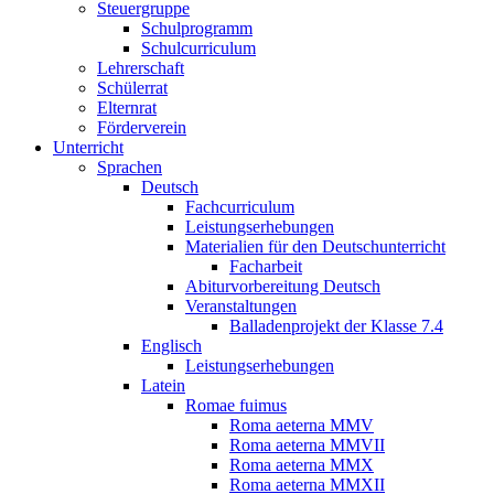
Steuergruppe
Schulprogramm
Schulcurriculum
Lehrerschaft
Schülerrat
Elternrat
Förderverein
Unterricht
Sprachen
Deutsch
Fachcurriculum
Leistungserhebungen
Materialien für den Deutschunterricht
Facharbeit
Abiturvorbereitung Deutsch
Veranstaltungen
Balladenprojekt der Klasse 7.4
Englisch
Leistungserhebungen
Latein
Romae fuimus
Roma aeterna MMV
Roma aeterna MMVII
Roma aeterna MMX
Roma aeterna MMXII