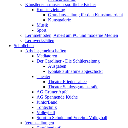
Künstlerisch-musisch-sportliche Fächer
Kunsterziehung
Grundausstattung für den Kunstunterricht
Kunstgalerie
Musik
Sport
Lernmethoden, Arbeit am PC und moderne Medien
Lernwerkstätten
Schulleben
Arbeitsgemeinschaften
Mediatoren
Der Caroliner - Die Schülerzeitung
Ausgaben
Kontaktaufnahme abgeschickt
Theater
Theater Friedensallee
Theater Schlossgartenstraße
AG Grüner Apfel
AG Spannende Küche
JuniorBand
Tontechnik
Volleyball
Sport in Schule und Verein - Volleyball
Veranstaltungen
Carolinerlauf