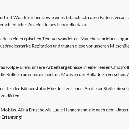
und mit Wortkärtchen sowie eines tatsächlich roten Fadens veransc
erschiedlicher Art ein kleines Leporello dazu.
allade in einen epischen Text verwandelten. Manche schrieben sogar
ausdrucksstarke Rezitation und trugen diese vor unseren Mitschüler
rau Kolpe-Brehl, unsere Arbeitsergebnisse in einer leeren Chipsro
ie Rolle zu ummanteln und mit Motiven der Ballade zu versehen. Ab
enster der Bücherstube Hinzdorf zu sehen. An dieser Stelle ein se
 zu dürfen.
ia Möbius, Alina Ernst sowie Lucie Hahnemann, die nach dem Unter
e Erfahrung!