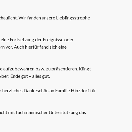
WORD-Downloads ausfüllbar
Carolinerlauf
Grafiken
haulicht. Wir fanden unsere Lieblingsstrophe
Schulfest
Weihnachtskonzerte
Verschiedenes
 eine Fortsetzung der Ereignisse oder
n vor. Auch hierfür fand sich eine
lle aufzubewahren bzw. zu präsentieren. Klingt
er: Ende gut – alles gut.
hr herzliches Dankeschön an Familie Hinzdorf für
richt mit fachmännischer Unterstützung das