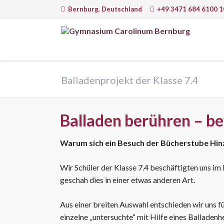
Bernburg, Deutschland
+49 3471 684 6100 1
EN
Sprachen
Natur
Balladenprojekt der Klasse 7.4
Deutsch
Math
Englisch
Physi
Latein
Chem
Balladen berühren – b
Französisch
Infor
Italienisch
Astr
Warum sich ein Besuch der Bücherstube Hinz
Biolo
Wir Schüler der Klasse 7.4 beschäftigten uns i
geschah dies in einer etwas anderen Art.
Lernmethoden, Arbeit am PC und
Lernw
Aus einer breiten Auswahl entschieden wir uns fü
moderne Medien
einzelne „untersuchte“ mit Hilfe eines Balladenh