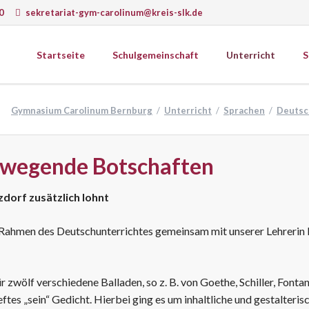
0
sekretariat-gym-carolinum@kreis-slk.de
Startseite
Schulgemeinschaft
Unterricht
S
wissenschaften
Gesellschaftswissenschaften
Gymnasium Carolinum Bernburg
Unterricht
Sprachen
Deutsc
ematik
Ethik
k
Geografie
Schulprogramm
ie
Geschichte
Schulcurriculum
ewegende Botschaften
matik
Psychologie
onomie
Religion
dorf zusätzlich lohnt
gie
Sozialkunde
m Rahmen des Deutschunterrichtes gemeinsam mit unserer Lehrerin 
Wirtschaft
erkstätten
r zwölf verschiedene Balladen, so z. B. von Goethe, Schiller, Fonta
eftes „sein“ Gedicht. Hierbei ging es um inhaltliche und gestalte