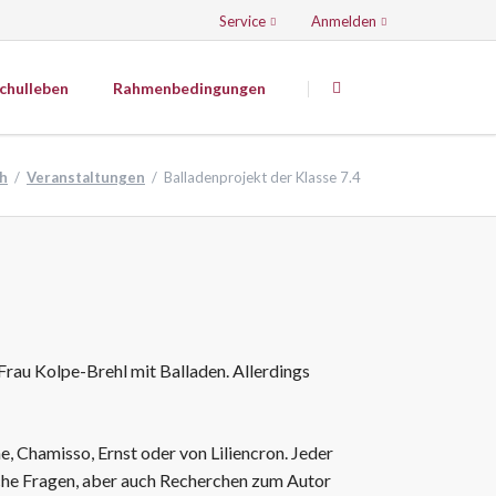
Service
Anmelden
Navigation
Navigation
überspringen
überspringen
chulleben
Rahmenbedingungen
Künstlerisch-musisch-sportliche
Fächer
h
Veranstaltungen
Balladenprojekt der Klasse 7.4
Mediatoren
Kunsterziehung
Der Caroliner - Die Schülerzeitung
Musik
Theater
Sport
AG Grüner Apfel
AG Spannende Küche
JuniorBand
Frau Kolpe-Brehl mit Balladen. Allerdings
Tontechnik
Volleyball
PDF-Downloads
ne, Chamisso, Ernst oder von Liliencron. Jeder
Sport in Schule und Verein - Volleyball
WORD-Downloads
rische Fragen, aber auch Recherchen zum Autor