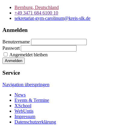
Bernburg, Deutschland
+49 3471 684 6100 10
sekretariat-gym-carolinum@kreis-slk.de
Anmelden
Benutzername
Passwort
Angemeldet bleiben
Service
Navigation überspringen
News
Events & Termine
XSchool
WebUntis
Impressum
Datenschutzerklärung