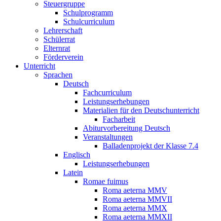
Steuergruppe
Schulprogramm
Schulcurriculum
Lehrerschaft
Schülerrat
Elternrat
Förderverein
Unterricht
Sprachen
Deutsch
Fachcurriculum
Leistungserhebungen
Materialien für den Deutschunterricht
Facharbeit
Abiturvorbereitung Deutsch
Veranstaltungen
Balladenprojekt der Klasse 7.4
Englisch
Leistungserhebungen
Latein
Romae fuimus
Roma aeterna MMV
Roma aeterna MMVII
Roma aeterna MMX
Roma aeterna MMXII