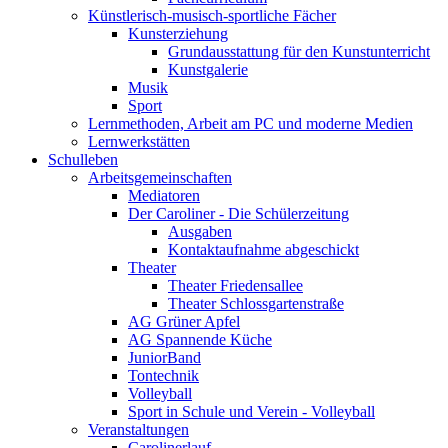
Künstlerisch-musisch-sportliche Fächer
Kunsterziehung
Grundausstattung für den Kunstunterricht
Kunstgalerie
Musik
Sport
Lernmethoden, Arbeit am PC und moderne Medien
Lernwerkstätten
Schulleben
Arbeitsgemeinschaften
Mediatoren
Der Caroliner - Die Schülerzeitung
Ausgaben
Kontaktaufnahme abgeschickt
Theater
Theater Friedensallee
Theater Schlossgartenstraße
AG Grüner Apfel
AG Spannende Küche
JuniorBand
Tontechnik
Volleyball
Sport in Schule und Verein - Volleyball
Veranstaltungen
Carolinerlauf