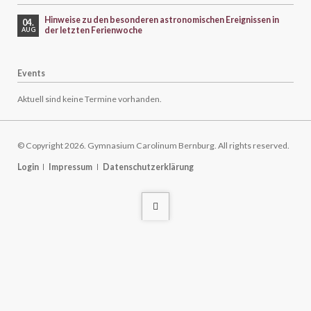
Hinweise zu den besonderen astronomischen Ereignissen in
04.
der letzten Ferienwoche
AUG
Events
Aktuell sind keine Termine vorhanden.
© Copyright 2026. Gymnasium Carolinum Bernburg. All rights reserved.
Navigation
Login
Impressum
Datenschutzerklärung
überspringen