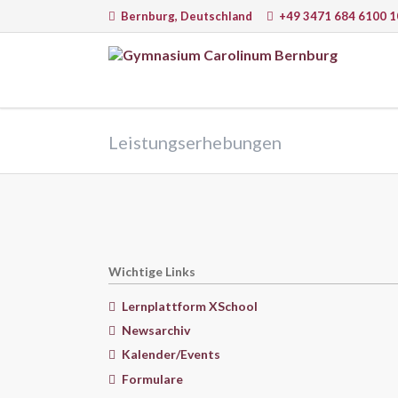
Bernburg, Deutschland
+49 3471 684 6100 1
EN
Sprachen
Natur
Leistungserhebungen
Deutsch
Math
Englisch
Physi
Latein
Chem
Französisch
Infor
Italienisch
Astr
Wichtige Links
Biolo
Lernplattform XSchool
Newsarchiv
Kalender/Events
Lernmethoden, Arbeit am PC und
Lernw
moderne Medien
Formulare