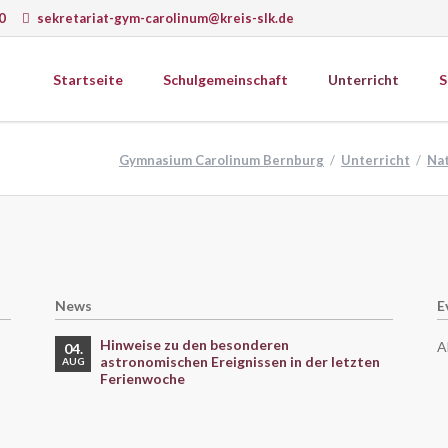
0
sekretariat-gym-carolinum@kreis-slk.de
Startseite
Schulgemeinschaft
Unterricht
S
wissenschaften
Gesellschaftswissenschaften
Gymnasium Carolinum Bernburg
Unterricht
Na
ematik
Ethik
k
Geografie
Schulprogramm
ie
Geschichte
Schulcurriculum
matik
Psychologie
onomie
Religion
News
E
gie
Sozialkunde
Wirtschaft
Hinweise zu den besonderen
A
04.
astronomischen Ereignissen in der letzten
AUG
Ferienwoche
erkstätten