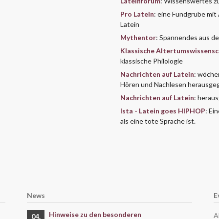
Lateinforum
: Wissenswertes zu
Pro Latein
: eine Fundgrube mi
Latein
Mythentor
: Spannendes aus de
Klassische Altertumswissensc
klassische Philologie
Nachrichten auf Latein
: wöche
Hören und Nachlesen herausgeg
Nachrichten auf Latein
: herau
Ista - Latein goes HIPHOP
: Ei
als eine tote Sprache ist.
News
E
Hinweise zu den besonderen
A
04.