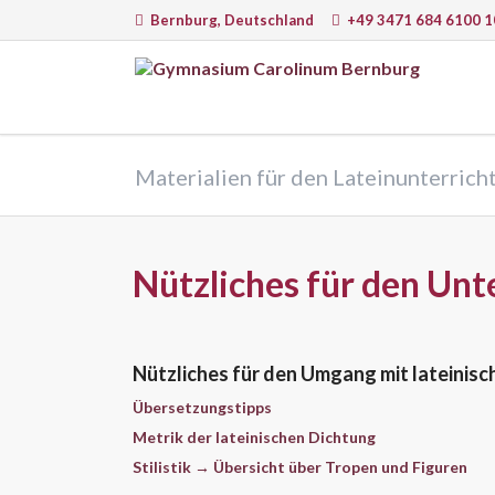
Bernburg, Deutschland
+49 3471 684 6100 1
EN
Sprachen
Natur
Materialien für den Lateinunterrich
Deutsch
Math
Englisch
Physi
Latein
Chem
Nützliches für den Unt
Französisch
Infor
Italienisch
Astr
Biolo
Nützliches für den Umgang mit lateinis
Übersetzungstipps
Metrik der lateinischen Dichtung
Lernmethoden, Arbeit am PC und
Lernw
Stilistik → Übersicht über Tropen und Figuren
moderne Medien