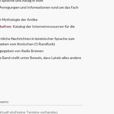
 Sprache und Alltag in Rom
WORD-Downloads ausfüllbar
t Anregungen und Informationen rund um das Fach
Carolinerlauf
Grafiken
Schulfest
r Mythologie der Antike
Weihnachtskonzerte
haften
: Katalog der Internetressourcen für die
Verschiedenes
ntliche Nachrichten in lateinischer Sprache zum
eben vom finnischen (!) Rundfunk)
sgegeben von Radio Bremen
ne Band stellt unter Beweis, dass Latein alles andere
vents
ktuell sind keine Termine vorhanden.