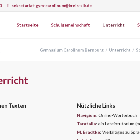
0
sekretariat-gym-carolinum@kreis-slk.de
Startseite
Schulgemeinschaft
Unterricht
S
wissenschaften
Gesellschaftswissenschaften
t
Gymnasium Carolinum Bernburg
Unterricht
S
ematik
Ethik
k
Geografie
Schulprogramm
ie
Geschichte
Schulcurriculum
erricht
matik
Psychologie
onomie
Religion
gie
Sozialkunde
Wirtschaft
chen Texten
Nützliche Links
Navigium
: Online-Wörterbuch
Taratalla
: ein Lateintutorium 
erkstätten
M. Bradtke
: Vielfältiges zu Sp