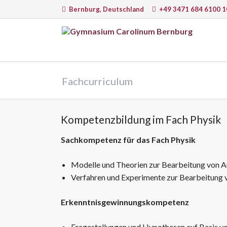
Bernburg, Deutschland
+49 3471 684 6100 1
EN
Sprachen
Natur
Fachcurriculum
Deutsch
Math
Englisch
Physi
Latein
Chem
Kompetenzbildung im Fach Physik
Französisch
Infor
Sachkompetenz für das Fach Physik
Italienisch
Astr
Biolo
Modelle und Theorien zur Bearbeitung von 
Verfahren und Experimente zur Bearbeitung
Erkenntnisgewinnungskompetenz
Lernmethoden, Arbeit am PC und
Lernw
moderne Medien
Fragestellungen und Hypothesen auf Basis v