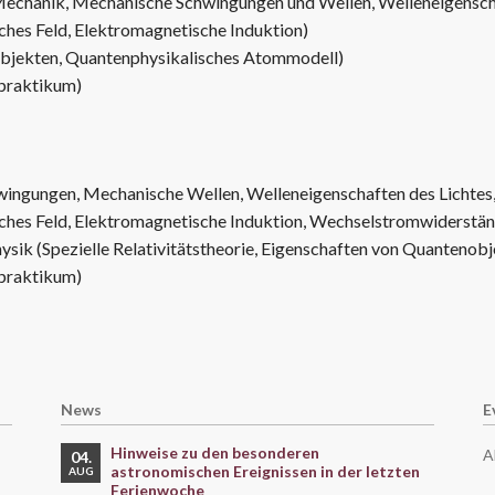
echanik, Mechanische Schwingungen und Wellen, Welleneigenscha
ches Feld, Elektromagnetische Induktion)
bjekten, Quantenphysikalisches Atommodell)
praktikum)
ingungen, Mechanische Wellen, Welleneigenschaften des Lichtes
sches Feld, Elektromagnetische Induktion, Wechselstromwiderst
ysik (Spezielle Relativitätstheorie, Eigenschaften von Quanteno
praktikum)
News
E
Hinweise zu den besonderen
A
04.
astronomischen Ereignissen in der letzten
AUG
Ferienwoche