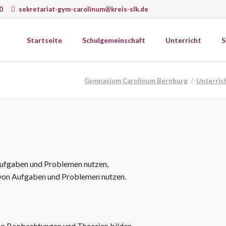
0
sekretariat-gym-carolinum@kreis-slk.de
Startseite
Schulgemeinschaft
Unterricht
S
wissenschaften
Gesellschaftswissenschaften
Gymnasium Carolinum Bernburg
Unterric
ematik
Ethik
k
Geografie
Schulprogramm
ie
Geschichte
Schulcurriculum
matik
Psychologie
onomie
Religion
gie
Sozialkunde
Aufgaben und Problemen nutzen,
Wirtschaft
 von Aufgaben und Problemen nutzen.
erkstätten
on Beobachtungen und Theorien bilden,