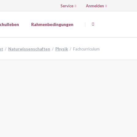
Service
Anmelden
Navigation
Navigation
überspringen
überspringen
chulleben
Rahmenbedingungen
Künstlerisch-musisch-sportliche
Fächer
ht
Naturwissenschaften
Physik
Fachcurriculum
Mediatoren
Kunsterziehung
Der Caroliner - Die Schülerzeitung
Musik
Theater
Sport
AG Grüner Apfel
AG Spannende Küche
JuniorBand
Tontechnik
Volleyball
PDF-Downloads
Sport in Schule und Verein - Volleyball
WORD-Downloads