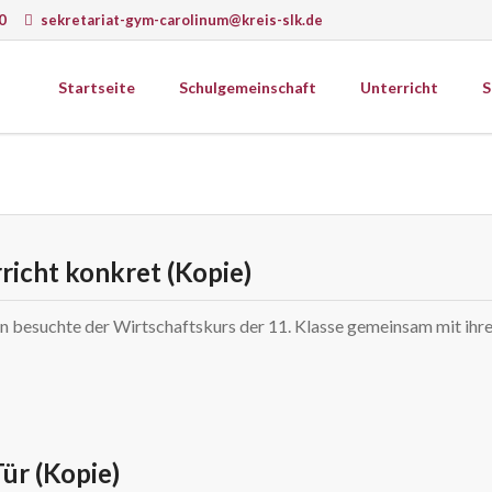
0
sekretariat-gym-carolinum@kreis-slk.de
Startseite
Schulgemeinschaft
Unterricht
S
wissenschaften
Gesellschaftswissenschaften
ematik
Ethik
k
Geografie
Schulprogramm
ie
Geschichte
Schulcurriculum
richt konkret (Kopie)
matik
Psychologie
onomie
Religion
n besuchte der Wirtschaftskurs der 11. Klasse gemeinsam mit ihr
gie
Sozialkunde
Wirtschaft
sunterricht
erkstätten
ür (Kopie)