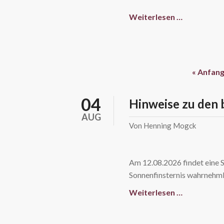
Musikalisc
Weiterlesen …
Lesung
(Kopie)
« Anfan
04
Hinweise zu den 
AUG
Von Henning Mogck
Am 12.08.2026 findet eine S
Sonnenfinsternis wahrnehmb
Hinweise
Weiterlesen …
zu
den