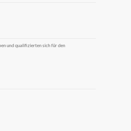
WORD-Downloads ausfüllbar
Carolinerlauf
Grafiken
Schulfest
Weihnachtskonzerte
Verschiedenes
 und qualifizierten sich für den