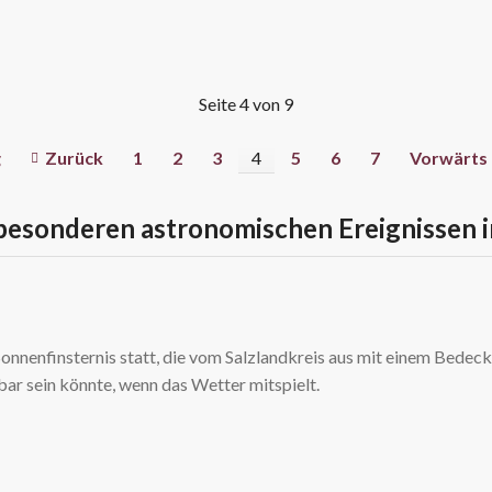
he
Seite 4 von 9
g
Zurück
1
2
3
4
5
6
7
Vorwärts
besonderen astronomischen Ereignissen i
onnenfinsternis statt, die vom Salzlandkreis aus mit einem Bedeck
ar sein könnte, wenn das Wetter mitspielt.