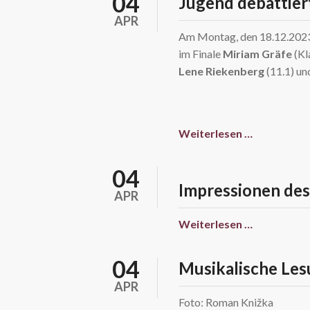
04
Jugend debattier
APR
Am Montag, den 18.12.2023 
im Finale
Miriam Gräfe
(Kl
Lene Riekenberg
(11.1) u
Jugend
Weiterlesen …
debattiert
(Kopie)
04
Impressionen des
APR
Impressio
Weiterlesen …
des
Weihnacht
04
Musikalische Les
2023
APR
(Kopie)
Foto: Roman Knižka