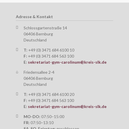
n
schen
Adresse & Kontakt
n
Schlossgartenstraße 14
06406 Bernburg
Deutschland
he
T:
+49 (0) 3471 684 6100 10
F:
+49 (0) 3471 684 563 100
E:
sekretariat-gym-carolinum@kreis-slk.de
Friedensallee 2-4
06406 Bernburg
Deutschland
T:
+49 (0) 3471 684 6100 20
F:
+49 (0) 3471 684 563 100
E:
sekretariat-gym-carolinum@kreis-slk.de
MO-DO:
07:50–15:00
FR:
07:50–13:10
SA, SO, Feiertag:
geschlossen