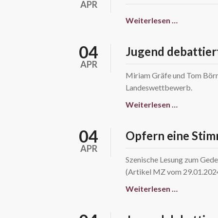
APR
Tag
Weiterlesen …
der
offenen
04
Jugend debattier
Tür
APR
(Kopie)
Miriam Gräfe und Tom Börni
Landeswettbewerb.
Weiterlesen …
04
Opfern eine Stim
APR
Szenische Lesung zum Geden
(Artikel MZ vom 29.01.202
Weiterlesen …